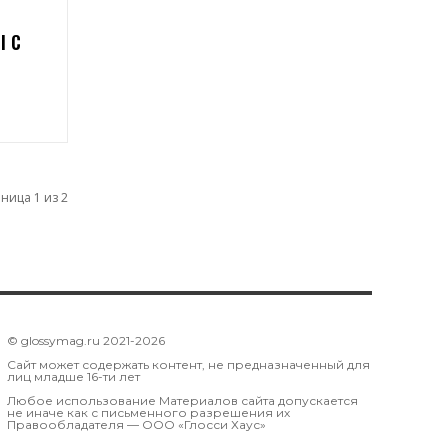
I С
ница 1 из 2
© glossymag.ru 2021-2026
Сайт может содержать контент, не предназначенный для
лиц младше 16-ти лет
Любое использование Материалов сайта допускается
не иначе как с письменного разрешения их
Правообладателя — OOO «Глосси Хаус»