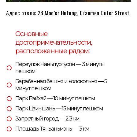
Адрес отеля: 28 Mao’er Hutong, Di’anmen Outer Street.
Основные
достопримечательности,
расположенные рядом:
Переулок Наньлуогусян — 3 минуты
пешком
Барабанная башня и колокольня — 5
минут пешком
Парк Бэйхай — 10 минут пешком
Парк Цзиншань — 15 минут пешком
Запретный город — 2,3 км
Площадь Тяньаньмэнь — 3 км