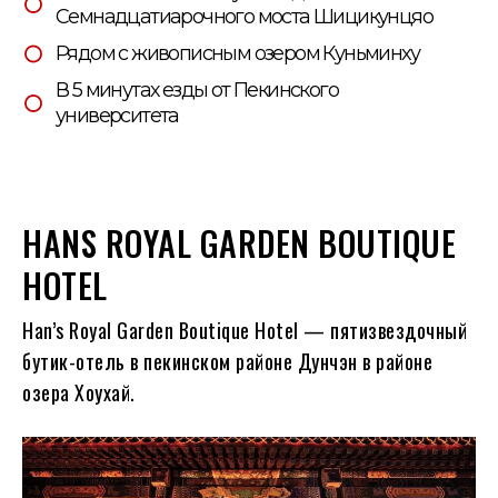
Семнадцатиарочного моста Шицикунцяо
Рядом с живописным озером Куньминху
В 5 минутах езды от Пекинского
университета
HANS ROYAL GARDEN BOUTIQUE
HOTEL
Han’s Royal Garden Boutique Hotel — пятизвездочный
бутик-отель в пекинском районе Дунчэн в районе
озера Хоухай.