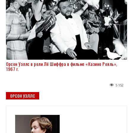
Орсон Уэллс в роли Лё Шиффра в фильме «Казино Рояль»,
1967 г.
5 152
ОРСОН УЭЛЛС