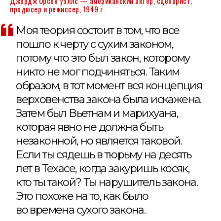
Джордж Орсон Уэллс — американский актер, сценарист,
продюсер и режиссер, 1949 г.
Моя теория состоит в том, что все
пошло к черту с сухим законом,
потому что это был закон, которому
никто не мог подчиняться. Таким
образом, в тот момент вся концепция
верховенства закона была искажена.
Затем был Вьетнам и марихуана,
которая явно не должна быть
незаконной, но является таковой.
Если ты сядешь в тюрьму на десять
лет в Техасе, когда закуришь косяк,
кто ты такой? Ты нарушитель закона.
Это похоже на то, как было
во времена сухого закона.