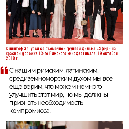
Кшиштоф Занусси со съемочной группой фильма «Эфир» на
красной дорожке 13-го Римского кинофестиваля, 19 октября
2018 г.
С нашим римским, латинским,
средиземноморским духом мы все
еще верим, что можем немного
улучшить этот мир, но мы должны
признать необходимость
компромисса.