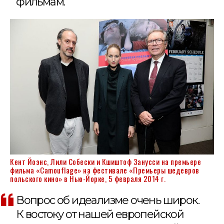
фильмам.
Кент Йоэнс, Лили Собески и Кшиштоф Занусси на премьере
фильма «Camouflage» на фестивале «Премьеры шедевров
польского кино» в Нью-Йорке, 5 февраля 2014 г.
Вопрос об идеализме очень широк.
К востоку от нашей европейской