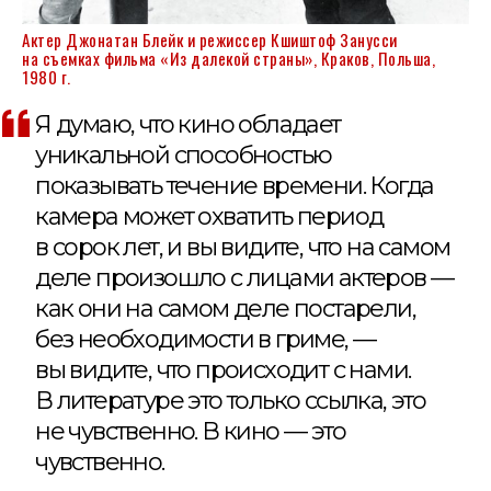
Актер Джонатан Блейк и режиссер Кшиштоф Занусси
на съемках фильма «Из далекой страны», Краков, Польша,
1980 г.
Я думаю, что кино обладает
уникальной способностью
показывать течение времени. Когда
камера может охватить период
в сорок лет, и вы видите, что на самом
деле произошло с лицами актеров —
как они на самом деле постарели,
без необходимости в гриме, —
вы видите, что происходит с нами.
В литературе это только ссылка, это
не чувственно. В кино — это
чувственно.