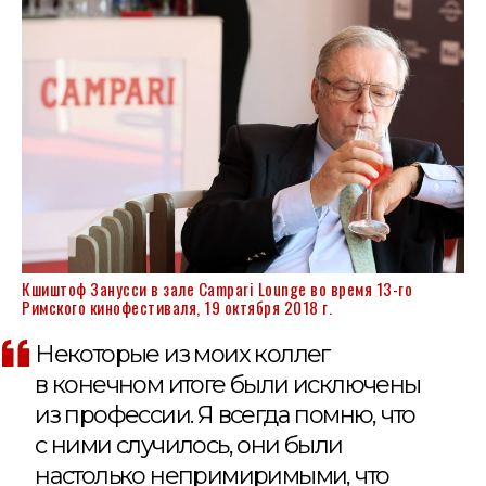
Кшиштоф Занусси в зале Campari Lounge во время 13-го
Римского кинофестиваля, 19 октября 2018 г.
Некоторые из моих коллег
в конечном итоге были исключены
из профессии. Я всегда помню, что
с ними случилось, они были
настолько непримиримыми, что