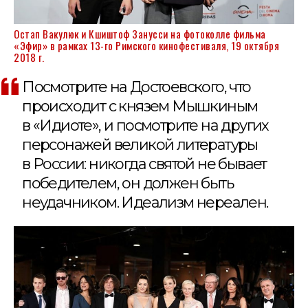
Остап Вакулюк и Кшиштоф Занусси на фотоколле фильма
«Эфир» в рамках 13-го Римского кинофестиваля, 19 октября
2018 г.
Посмотрите на Достоевского, что
происходит с князем Мышкиным
в «Идиоте», и посмотрите на других
персонажей великой литературы
в России: никогда святой не бывает
победителем, он должен быть
неудачником. Идеализм нереален.