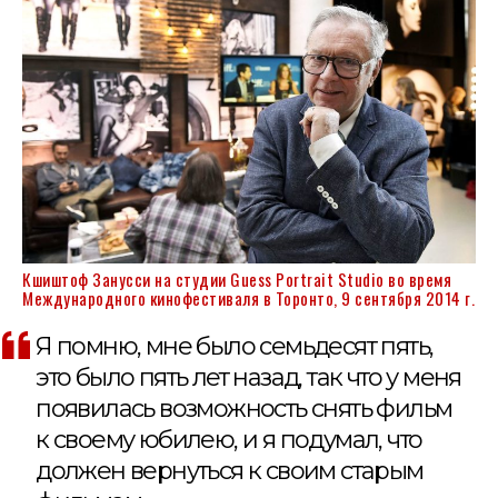
Кшиштоф Занусси на студии Guess Portrait Studio во время
Международного кинофестиваля в Торонто, 9 сентября 2014 г.
Я помню, мне было семьдесят пять,
это было пять лет назад, так что у меня
появилась возможность снять фильм
к своему юбилею, и я подумал, что
должен вернуться к своим старым