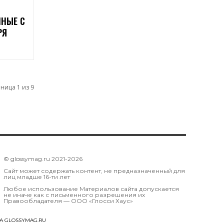
ННЫЕ С
РЯ
ница 1 из 9
© glossymag.ru 2021-2026
Сайт может содержать контент, не предназначенный для
лиц младше 16-ти лет
Любое использование Материалов сайта допускается
не иначе как с письменного разрешения их
Правообладателя — OOO «Глосси Хаус»
А GLOSSYMAG.RU