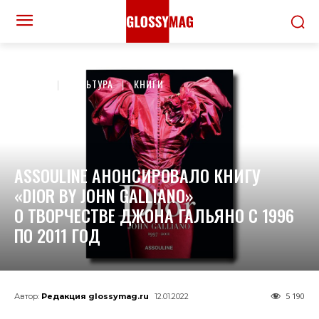
ДОМОЙ
КУЛЬТУРА
КНИГИ
ASSOULINE АНОНСИРОВАЛО КНИГУ
«DIOR BY JOHN GALLIANO»
О ТВОРЧЕСТВЕ ДЖОНА ГАЛЬЯНО С 1996
ПО 2011 ГОД
5 190
Автор:
Редакция glossymag.ru
12.01.2022