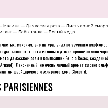
— Малина — Дамасская роза — Лист черной смор
-иланг — Бобы тонка — Белый кедр
 чистых, максимально натуральных по звучанию парфюмер
натурального экстракта малины в дымке пряной зелени чер
ата дамасской розы в композиции Felicia Roses, созданно
Arnaud). Лаконичный, но очень личный аромат словно оль
антам швейцарского ювелирного дома Chopard.
S PARISIENNES