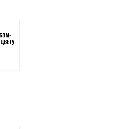
ЬБОМ-
 ЦВЕТУ
Е