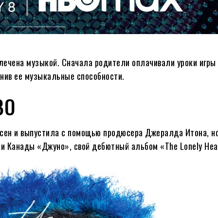
лечена музыкой. Сначала родители оплачивали уроки игры 
енив ее музыкальные способности.
ВО
есен и выпустила с помощью продюсера Джералда Итона, н
и Канады «Джуно», свой дебютный альбом «The Lonely Hear