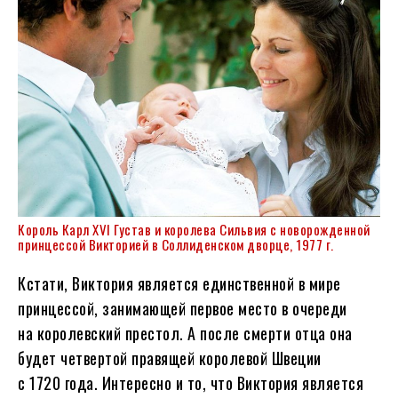
Король Карл XVI Густав и королева Сильвия с новорожденной
принцессой Викторией в Соллиденском дворце, 1977 г.
Кстати, Виктория является единственной в мире
принцессой, занимающей первое место в очереди
на королевский престол. А после смерти отца она
будет четвертой правящей королевой Швеции
с 1720 года. Интересно и то, что Виктория является