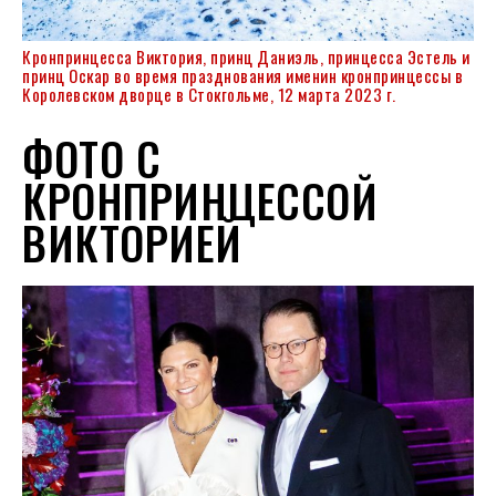
Кронпринцесса Виктория, принц Даниэль, принцесса Эстель и
принц Оскар во время празднования именин кронпринцессы в
Королевском дворце в Стокгольме, 12 марта 2023 г.
ФОТО С
КРОНПРИНЦЕССОЙ
ВИКТОРИЕЙ