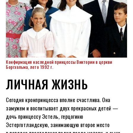
Конфирмация наследной принцессы Виктории в церкви
Боргхольма, лето 1992 г.
ЛИЧНАЯ ЖИЗНЬ
Сегодня кронпринцесса вполне счастлива. Она
замужем и воспитывает двух прекрасных детей —
дочь принцессу Эстель, герцогиню
Эстерготландскую, занимающую второе место
в порядке престолонаследия после матери, и сына