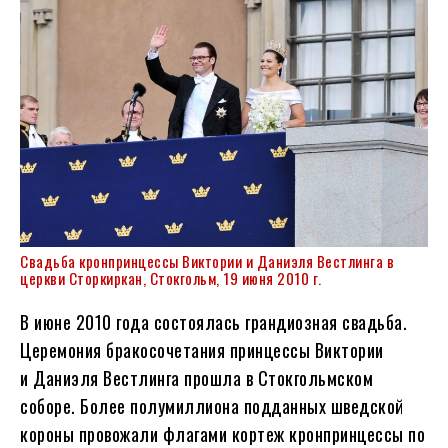
Свадьба кронпринцессы Виктории и Даниэля Вестлинга в
церкви Сторкиркан, Стокгольм, 19 июня 2010 г.
В июне 2010 года состоялась грандиозная свадьба.
Церемония бракосочетания принцессы Виктории
и Даниэля Вестлинга прошла в Стокгольмском
соборе. Более полумиллиона подданных шведской
короны провожали флагами кортеж кронпринцессы по