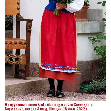
На вручении премии Arets ölänning в замке Соллиден в
Боргхольме, остров Эланд, Швеция, 18 июля 2022 г.