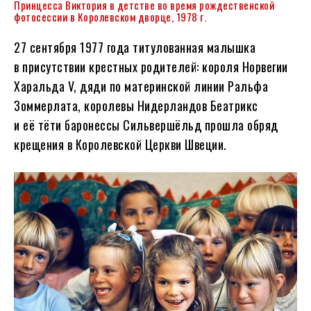
Принцесса Виктория в детстве во время рождественской
фотосессии в Королевском дворце, 1978 г.
27 сентября 1977 года титулованная малышка
в присутствии крестных родителей: короля Норвегии
Харальда V, дяди по материнской линии Ральфа
Зоммерлата, королевы Нидерландов Беатрикс
и её тёти баронессы Сильвершёльд прошла обряд
крещения в Королевской Церкви Швеции.