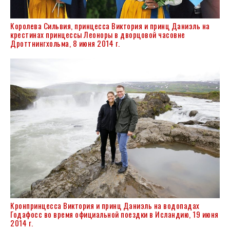
Королева Сильвия, принцесса Виктория и принц Даниэль на
крестинах принцессы Леоноры в дворцовой часовне
Дроттнингхольма, 8 июня 2014 г.
Кронпринцесса Виктория и принц Даниэль на водопадах
Годафосс во время официальной поездки в Исландию, 19 июня
2014 г.