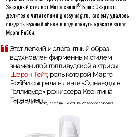
®
Звездный стилист Moroccanoil
Брюс Скарлетт
делится с читателями glossymag.ru, как ему удалось
создать нужный объем и подчеркнуть красоту волос
Марго Робби.
Этот легкий и элегантный образ
вдохновлен фирменным стилем
знаменитой голливудской актрисы
Шэрон Тейт
, роль которой Марго
Робби сыграла в ленте «Однажды в…
Голливуде» режиссера Квентина
Тарантино.
Брюс Скарлетт, звездный стилист Moroccanoil®