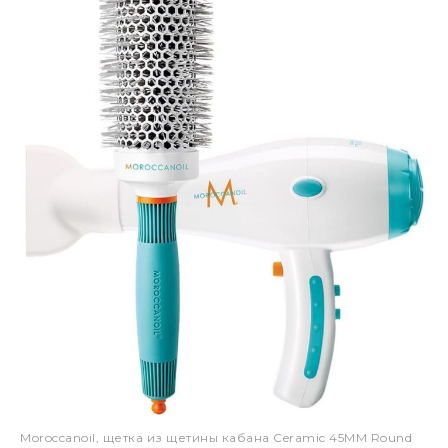
Moroccanoil, щетка из щетины кабана Ceramic 45MM Round