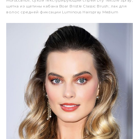
Moroccanoil, сухой текстурирующий спрей Dry Texture Spray;
щетка из щетины кабана Boar Bristle Classic Brush; лак для
волос средней фиксации Luminous Hairspray Medium