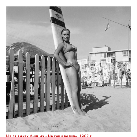
На съемках фильма «Не гони волну», 1967 г.