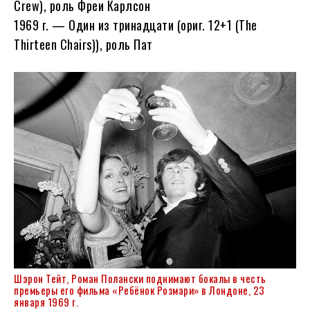
Crew), роль Фреи Карлсон
1969 г. — Один из тринадцати (ориг. 12+1 (The
Thirteen Chairs)), роль Пат
Шэрон Тейт, Роман Полански поднимают бокалы в честь
премьеры его фильма «Ребёнок Розмари» в Лондоне, 23
января 1969 г.