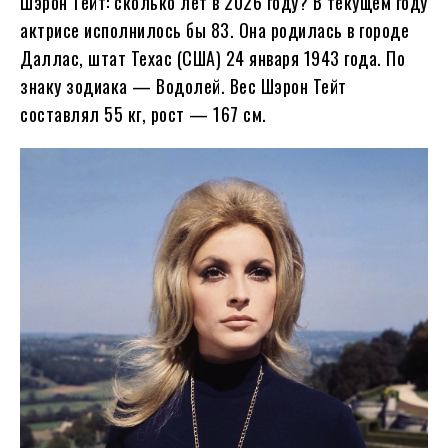
Шэрон Тейт: сколько лет в
2026
году?
В текущем году
актрисе исполнилось бы
83
. Она родилась в городе
Даллас, штат Техас (США) 24 января
1943
года. По
знаку зодиака — Водолей. Вес Шэрон Тейт
составлял 55 кг, рост — 167 см.