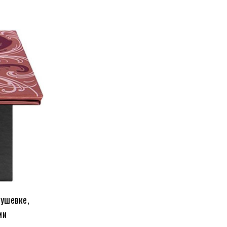
тушевке,
ми