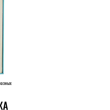
разных
ЖА