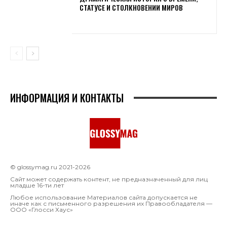
СТАТУСЕ И СТОЛКНОВЕНИИ МИРОВ
ИНФОРМАЦИЯ И КОНТАКТЫ
© glossymag.ru 2021-2026
Сайт может содержать контент, не предназначенный для лиц
младше 16-ти лет
Любое использование Материалов сайта допускается не
иначе как с письменного разрешения их Правообладателя —
OOO «Глосси Хаус»