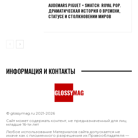
AUDEMARS PIGUET × SWATCH: ROYAL POP.
ДРАМАТИЧЕСКАЯ ИСТОРИЯ О ВРЕМЕНИ,
СТАТУСЕ И СТОЛКНОВЕНИИ МИРОВ
ИНФОРМАЦИЯ И КОНТАКТЫ
© glossymag.ru 2021-2026
Сайт может содержать контент, не предназначенный для лиц
младше 16-ти лет
Любое использование Материалов сайта допускается не
иначе как с письменного разрешения их Правообладателя —