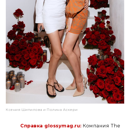
Ксения Шипилова и Полина Аскери
Справка glossymag.ru:
Компания The