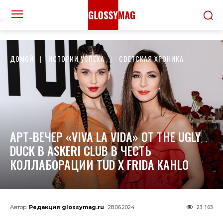
ДОМОЙ
ИСТОРИИ УСПЕХА
СВЕТСКАЯ ХРОНИКА
АРТ-ВЕЧЕР «VIVA LA VIDA» ОТ THE UGLY
DUCK В ASKERI CLUB В ЧЕСТЬ
КОЛЛАБОРАЦИИ TUD X FRIDA KAHLO
23 163
Автор:
Редакция glossymag.ru
28.06.2024