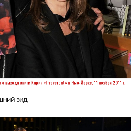
 выхода книги Карин «Irreverent» в Нью-Йорке, 11 ноября 2011 г.
шний вид.