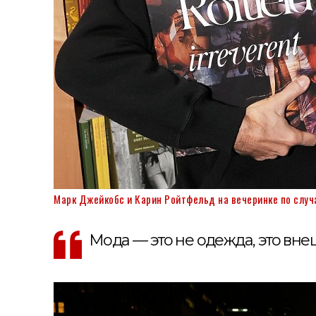
Марк Джейкобс и Карин Ройтфельд на вечеринке по случаю
Мода — это не одежда, это вне