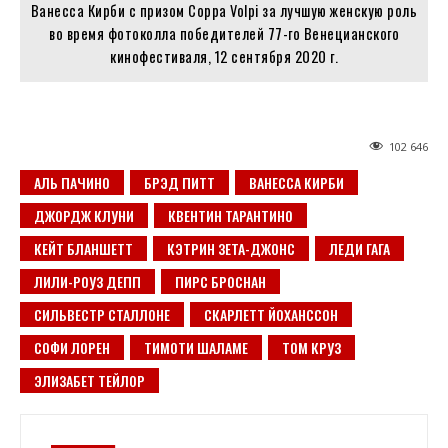
Ванесса Кирби с призом Coppa Volpi за лучшую женскую роль
во время фотоколла победителей 77-го Венецианского
кинофестиваля, 12 сентября 2020 г.
102 646
АЛЬ ПАЧИНО
БРЭД ПИТТ
ВАНЕССА КИРБИ
ДЖОРДЖ КЛУНИ
КВЕНТИН ТАРАНТИНО
КЕЙТ БЛАНШЕТТ
КЭТРИН ЗЕТА-ДЖОНС
ЛЕДИ ГАГА
ЛИЛИ-РОУЗ ДЕПП
ПИРС БРОСНАН
СИЛЬВЕСТР СТАЛЛОНЕ
СКАРЛЕТТ ЙОХАНССОН
СОФИ ЛОРЕН
ТИМОТИ ШАЛАМЕ
ТОМ КРУЗ
ЭЛИЗАБЕТ ТЕЙЛОР