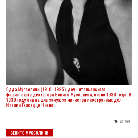
Эдда Муссолини (1910–1995), дочь итальянского
фашистского диктатора Бенито Муссолини, около 1930 года. В
1930 году она вышла замуж за министра иностранных дел
Италии Галеаццо Чиано.
62 795
БЕНИТО МУССОЛИНИ