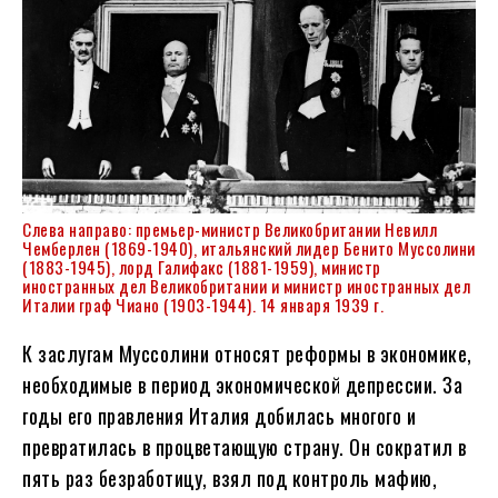
Слева направо: премьер-министр Великобритании Невилл
Чемберлен (1869-1940), итальянский лидер Бенито Муссолини
(1883-1945), лорд Галифакс (1881-1959), министр
иностранных дел Великобритании и министр иностранных дел
Италии граф Чиано (1903-1944). 14 января 1939 г.
К заслугам Муссолини относят реформы в экономике,
необходимые в период экономической депрессии. За
годы его правления Италия добилась многого и
превратилась в процветающую страну. Он сократил в
пять раз безработицу, взял под контроль мафию,