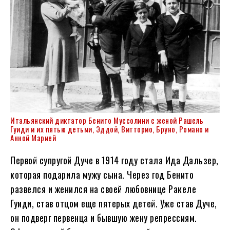
Итальянский диктатор Бенито Муссолини с женой Рашель
Гуиди и их пятью детьми, Эддой, Витторио, Бруно, Романо и
Анной Марией
Первой супругой Дуче в 1914 году стала Ида Дальзер,
которая подарила мужу сына. Через год Бенито
развелся и женился на своей любовнице Ракеле
Гуиди, став отцом еще пятерых детей. Уже став Дуче,
он подверг первенца и бывшую жену репрессиям.