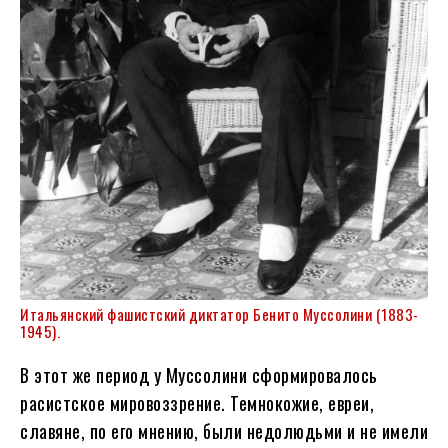
Итальянский фашистский диктатор Бенито Муссолини (1883-
1945).
В этот же период у Муссолини сформировалось
расистское мировоззрение. Темнокожие, евреи,
славяне, по его мнению, были недолюдьми и не имели