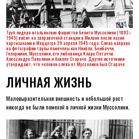
Труп лидера итальянских фашистов Бенито Муссолини (1883–
1945) висит на заправочной станции в Милане после казни
партизанами в Меццегре 29 апреля 1945 года. Слева направо
на фотографии трупы помечены как Никола, Бомбаччи,
Гелормини, Муссолини, его любовница Клара Петаччи,
Алессандро Паволини и Ахилле Стараче. Другие источники
утверждают, что человек слева от Муссолини был Стараче.
ЛИЧНАЯ ЖИЗНЬ
Маловыразительная внешность и небольшой рост
никогда не были помехой в личной жизни Муссолини.