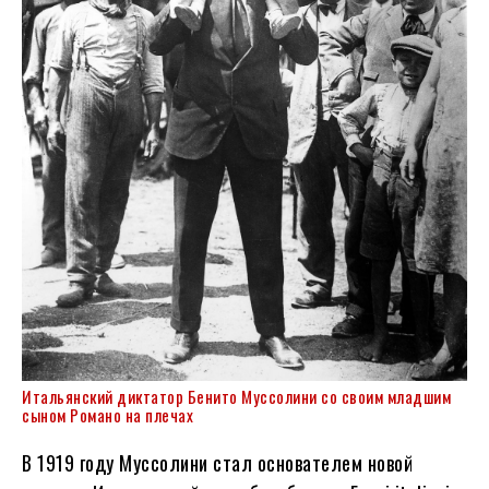
Итальянский диктатор Бенито Муссолини со своим младшим
сыном Романо на плечах
В 1919 году Муссолини стал основателем новой