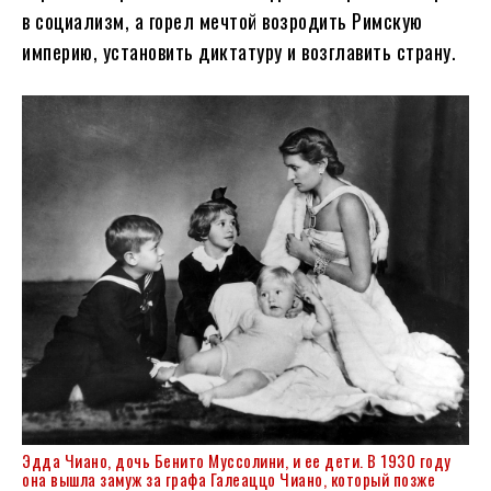
в социализм, а горел мечтой возродить Римскую
империю, установить диктатуру и возглавить страну.
Эдда Чиано, дочь Бенито Муссолини, и ее дети. В 1930 году
она вышла замуж за графа Галеаццо Чиано, который позже