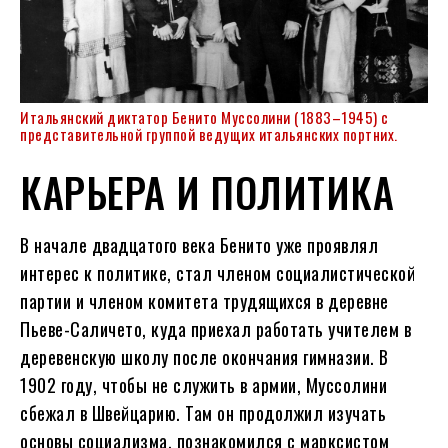
Итальянский диктатор Бенито Муссолини (1883–1945) с
представительной группой ведущих итальянских портних.
КАРЬЕРА И ПОЛИТИКА
В начале двадцатого века Бенито уже проявлял
интерес к политике, стал членом социалистической
партии и членом комитета трудящихся в деревне
Пьеве-Саличето, куда приехал работать учителем в
деревенскую школу после окончания гимназии. В
1902 году, чтобы не служить в армии, Муссолини
сбежал в Швейцарию. Там он продолжил изучать
основы социализма, познакомился с марксистом