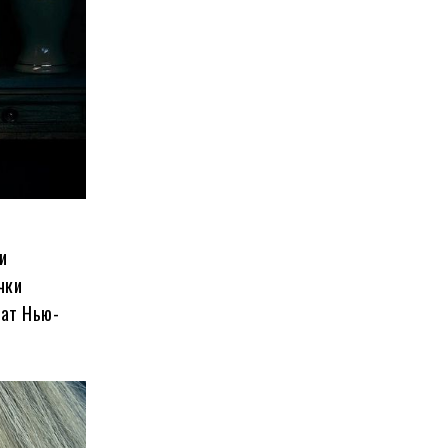
и
чки
тат Нью-