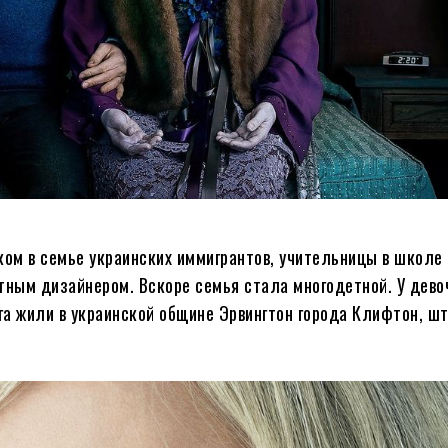
ком в семье украинских иммигрантов, учительницы в школе 
ным дизайнером. Вскоре семья стала многодетной. У дево
га жили в украинской общине Эрвингтон города Клифтон, ш