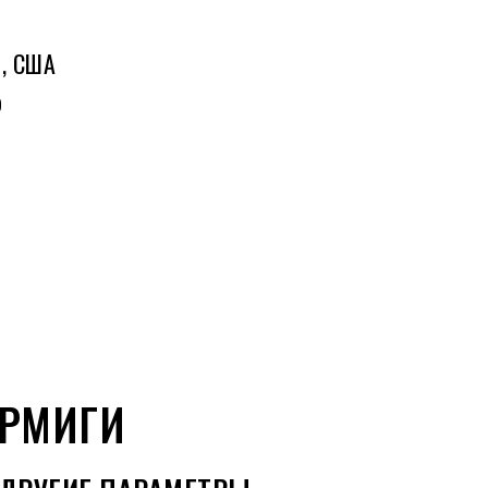
и, США
р
АРМИГИ