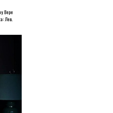
ру Вере
а: Лев.