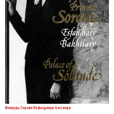
Мемуары Сорайи Исфандияри-Бахтиари