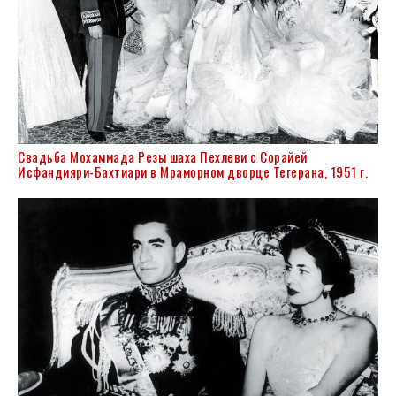
Свадьба Мохаммада Резы шаха Пехлеви с Сорайей
Исфандияри-Бахтиари в Мраморном дворце Тегерана, 1951 г.