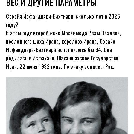
ВЕС И ДРУГИЕ ПАРАМЕТРЫ
Сорайя Исфандияри-Бахтиари: сколько лет в
2026
году?
В этом году второй жене Мохаммеда Резы Пехлеви,
последнего шаха Ирана, королеве Ирана, Сорайе
Исфандияри-Бахтиари исполнилось бы
94
. Она
родилась в Исфахане, Шаханшахское Государство
Иран, 22 июня
1932
года. По знаку зодиака: Рак.