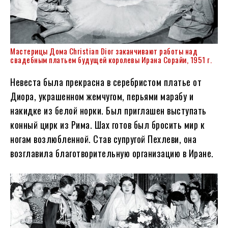
Мастерицы Дома Christian Dior заканчивают работы над
свадебным платьем будущей королевы Ирана Сорайи, 1951 г.
Невеста была прекрасна в серебристом платье от
Диора, украшенном жемчугом, перьями марабу и
накидке из белой норки. Был приглашен выступать
конный цирк из Рима. Шах готов был бросить мир к
ногам возлюбленной. Став супругой Пехлеви, она
возглавила благотворительную организацию в Иране.