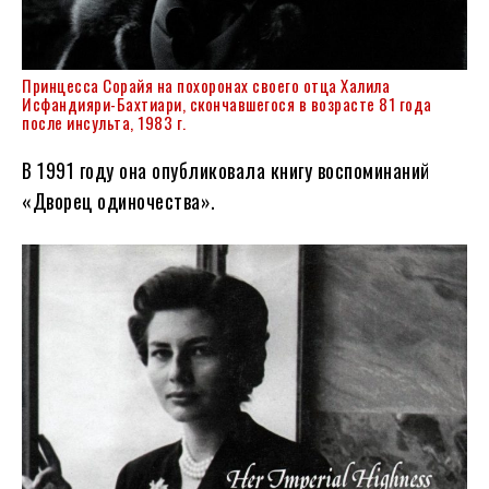
Принцесса Сорайя на похоронах своего отца Халила
Исфандияри-Бахтиари, скончавшегося в возрасте 81 года
после инсульта, 1983 г.
В 1991 году она опубликовала книгу воспоминаний
«Дворец одиночества».