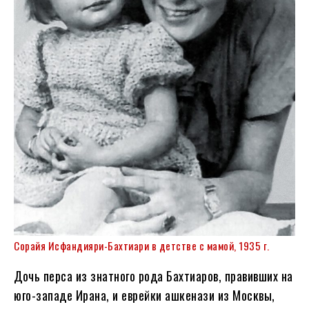
Сорайя Исфандияри-Бахтиари в детстве с мамой, 1935 г.
Дочь перса из знатного рода Бахтиаров, правивших на
юго-западе Ирана, и еврейки ашкенази из Москвы,