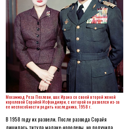
Мохаммад Реза Пехлеви, шах Ирана со своей второй женой
королевой Сорайей Исфандияри, с которой он развелся из-за
ее неспособности родить наследника, 1958 г.
В 1958 году их развели. После развода Сорайя
лишилась титула малаке-королевы, но получила