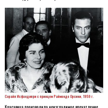
Сорайя Исфандияри с принцем Раймондо Орсини, 1959 г.
Красавица производила неизгладимое впечатление