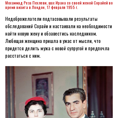
Мохаммад Реза Пехлеви, шах Ирана со своей женой Сорайей во
время визита в Лондон, 17 февраля 1955 г.
Недоброжелатели подтасовывали результаты
обследований Сорайи и настаивали на необходимости
найти новую жену и обзавестись наследником.
Любящая женщина пришла в ужас от мысли, что
придется делить мужа с новой супругой и предпочла
расстаться с ним.