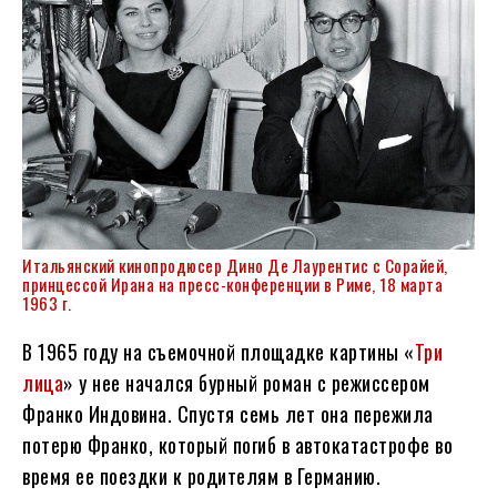
Итальянский кинопродюсер Дино Де Лаурентис с Сорайей,
принцессой Ирана на пресс-конференции в Риме, 18 марта
1963 г.
В 1965 году на съемочной площадке картины «
Три
лица
» у нее начался бурный роман с режиссером
Франко Индовина. Спустя семь лет она пережила
потерю Франко, который погиб в автокатастрофе во
время ее поездки к родителям в Германию.