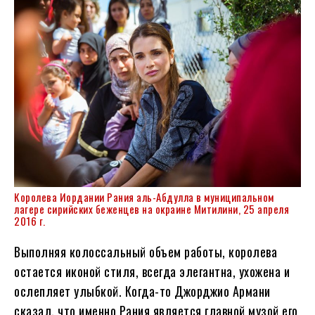
Королева Иордании Рания аль-Абдулла в муниципальном
лагере сирийских беженцев на окраине Митилини, 25 апреля
2016 г.
Выполняя колоссальный объем работы, королева
остается иконой стиля, всегда элегантна, ухожена и
ослепляет улыбкой. Когда-то Джорджио Армани
сказал, что именно Рания является главной музой его