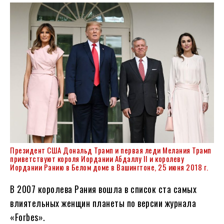
Президент США Дональд Трамп и первая леди Мелания Трамп
приветствуют короля Иордании Абдаллу II и королеву
Иордании Ранию в Белом доме в Вашингтоне, 25 июня 2018 г.
В 2007 королева Рания вошла в список ста самых
влиятельных женщин планеты по версии журнала
«Forbes».