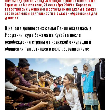
Школы лидерства молодых женщин в районе Восточного
Гарлема на Манхэттене, 21 сентября 2009 г. Королева
встретилась с учениками и сотрудниками школы в рамках
своей активной деятельности в области образования для
девочек
В начале девяностых семья Рании оказалась в
Иордании, куда бежала из Кувейта после
освобождения страны от иракской оккупации и
обвинения палестинцев в коллаборационизме.