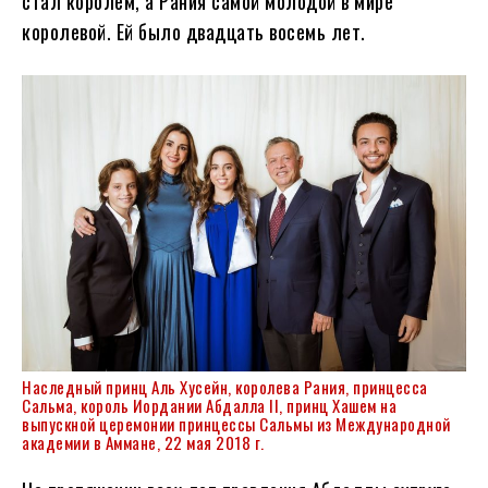
стал королем, а Рания самой молодой в мире
королевой. Ей было двадцать восемь лет.
Наследный принц Аль Хусейн, королева Рания, принцесса
Сальма, король Иордании Абдалла II, принц Хашем на
выпускной церемонии принцессы Сальмы из Международной
академии в Аммане, 22 мая 2018 г.