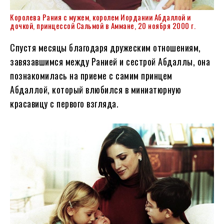
Королева Рания с мужем, королем Иордании Абдаллой и
дочкой, принцессой Сальмой в Аммане, 20 ноября 2000 г.
Спустя месяцы благодаря дружеским отношениям,
завязавшимся между Ранией и сестрой Абдаллы, она
познакомилась на приеме с самим принцем
Абдаллой, который влюбился в миниатюрную
красавицу с первого взгляда.