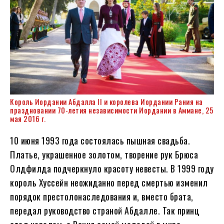
Король Иордании Абдалла II и королева Иордании Рания на
праздновании 70-летия независимости Иордании в Аммане, 25
мая 2016 г.
10 июня 1993 года состоялась пышная свадьба.
Платье, украшенное золотом, творение рук Брюса
Олдфилда подчеркнуло красоту невесты. В 1999 году
король Хуссейн неожиданно перед смертью изменил
порядок престолонаследования и, вместо брата,
передал руководство страной Абдалле. Так принц