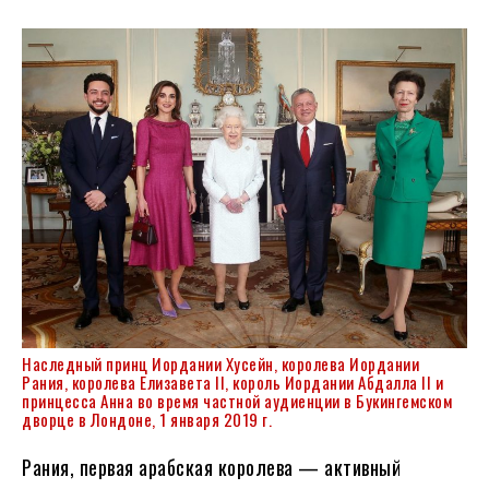
Наследный принц Иордании Хусейн, королева Иордании
Рания, королева
Елизавета II
, король Иордании Абдалла II и
принцесса Анна во время частной аудиенции в Букингемском
дворце в Лондоне, 1 января 2019 г.
Рания, первая арабская королева — активный