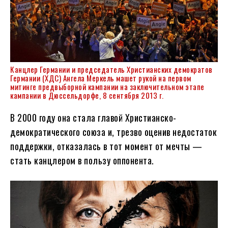
Канцлер Германии и председатель Христианских демократов
Германии (ХДС) Ангела Меркель машет рукой на первом
митинге предвыборной кампании на заключительном этапе
кампании в Дюссельдорфе, 8 сентября 2013 г.
В 2000 году она стала главой Христианско-
демократического союза и, трезво оценив недостаток
поддержки, отказалась в тот момент от мечты —
стать канцлером в пользу оппонента.