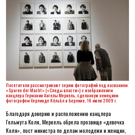
Посетители рассматривают серию фотографий под названием
«Spuren der Macht» («Следы власти») с изображением
канцлера Германии Ангелы Меркель, сделанную немецким
фотографом Херлинде Кёльбл в Берлине, 16 июля 2009 г.
Благодаря доверию и расположению канцлера
Гельмута Коля, Меркель обрела прозвище «девочка
Коля», пост министра по делам молодежи и женщин,