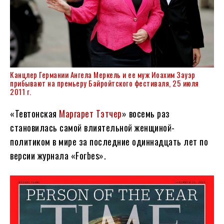
Канцлер Германии Ангела Меркель и ее муж Иоахим Зауэр
прибывают на премьеру Байройтского фестиваля, 25 июля
2011 г.
«Тевтонская
Маргарет Тэтчер
» восемь раз
становилась самой влиятельной женщиной-
политиком в мире за последние одиннадцать лет по
версии журнала «Forbes».