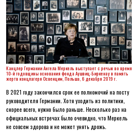
Канцлер Германии Ангела Меркель выступает с речью во время
10-й годовщины основания фонда Аушвиц-Биркенау в память
жертв концлагеря Освенцим, Польша, 6 декабря 2019 г.
В 2021 году закончился срок ее полномочий на посту
руководителя Германии. Хотя уходить из политики,
скорее всего, нужно было раньше. Несколько раз на
официальных встречах было очевидно, что Меркель
не совсем здорова и не может унять дрожь.