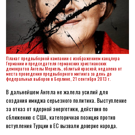
Плакат предвыборной кампании с изображением канцлера
Германии и председателя германских христианских
демократов Ангелы Меркель, облитый краской, недалеко от
места проведения предвыборного митинга за день до
федеральных выборов в Берлине, 21 сентября 2013 г.
В дальнейшем Ангела не жалела усилий для
создания имиджа серьезного политика. Выступление
за отказ от ядерной энергетики, действия по
сближению с США, категоричная позиция против
вступления Турции в ЕС вызвали доверие народа.