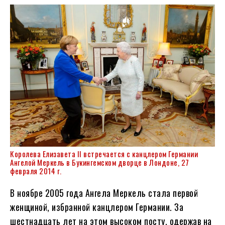
Королева Елизавета II
встречается с канцлером Германии
Ангелой Меркель в Букингемском дворце в Лондоне, 27
февраля 2014 г.
В ноябре 2005 года Ангела Меркель стала первой
женщиной, избранной канцлером Германии. За
шестнадцать лет на этом высоком посту, одержав на