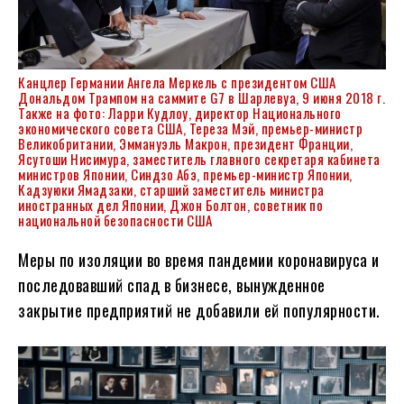
Канцлер Германии Ангела Меркель с президентом США
Дональдом Трампом на саммите G7 в Шарлевуа, 9 июня 2018 г.
Также на фото: Ларри Кудлоу, директор Национального
экономического совета США, Тереза Мэй, премьер-министр
Великобритании, Эммануэль Макрон, президент Франции,
Ясутоши Нисимура, заместитель главного секретаря кабинета
министров Японии, Синдзо Абэ, премьер-министр Японии,
Кадзуюки Ямадзаки, старший заместитель министра
иностранных дел Японии, Джон Болтон, советник по
национальной безопасности США
Меры по изоляции во время пандемии коронавируса и
последовавший спад в бизнесе, вынужденное
закрытие предприятий не добавили ей популярности.