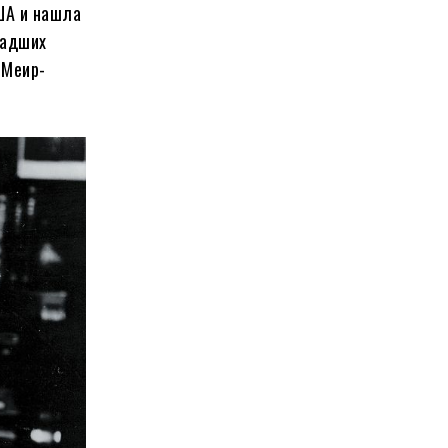
США и нашла
ладших
 Меир-