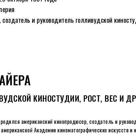
мперия
, создатель и руководитель голливудской киност
АЙЕРА
УДСКОЙ КИНОСТУДИИ, РОСТ, ВЕС И ДР
родился американский кинопродюсер, создатель и руково
 американской Академии кинематографических искусств и н