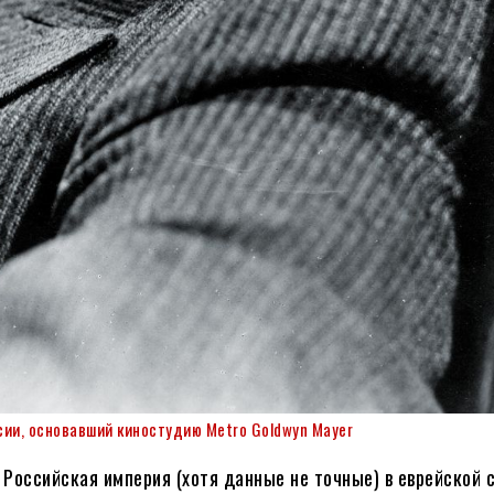
сии, основавший киностудию Metro Goldwyn Mayer
 Российская империя (хотя данные не точные) в еврейской 