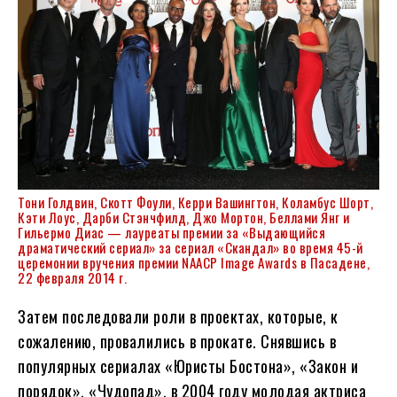
Тони Голдвин, Скотт Фоули, Керри Вашингтон, Коламбус Шорт,
Кэти Лоус, Дарби Стэнчфилд, Джо Мортон, Беллами Янг и
Гильермо Диас — лауреаты премии за «Выдающийся
драматический сериал» за сериал «Скандал» во время 45-й
церемонии вручения премии NAACP Image Awards в Пасадене,
22 февраля 2014 г.
Затем последовали роли в проектах, которые, к
сожалению, провалились в прокате. Снявшись в
популярных сериалах «Юристы Бостона», «Закон и
порядок», «Чудопад», в 2004 году молодая актриса