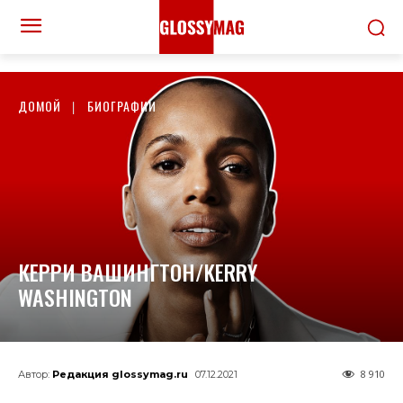
ДОМОЙ
БИОГРАФИИ
КЕРРИ ВАШИНГТОН/KERRY
WASHINGTON
8 910
Автор:
Редакция glossymag.ru
07.12.2021