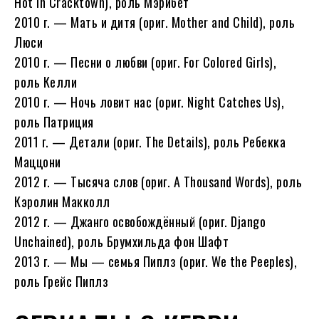
Hot in Cracktown), роль Мэрибет
2010 г. — Мать и дитя (ориг. Mother and Child), роль
Люси
2010 г. — Песни о любви (ориг. For Colored Girls),
роль Келли
2010 г. — Ночь ловит нас (ориг. Night Catches Us),
роль Патриция
2011 г. — Детали (ориг. The Details), роль Ребекка
Маццони
2012 г. — Тысяча слов (ориг. A Thousand Words), роль
Кэролин Макколл
2012 г. — Джанго освобождённый (ориг. Django
Unchained), роль Брумхильда фон Шафт
2013 г. — Мы — семья Пиплз (ориг. We the Peeples),
роль Грейс Пиплз