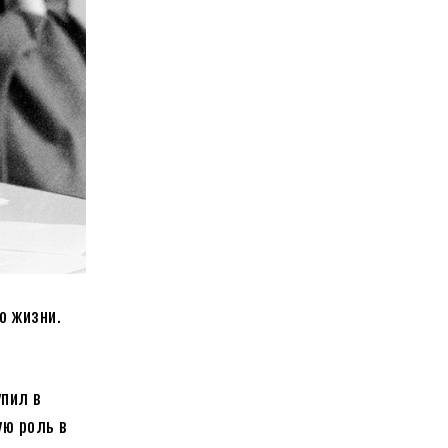
о жизни.
пил в
ую роль в