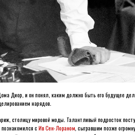
ома Диор, и он понял, каким должно быть его будущее дел
делированием нарядов.
ариж, столицу мировой моды. Талантливый подросток посту
е познакомился с
Ив Сен-Лораном
, сыгравшим позже огромн