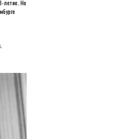
8-летие. Но
амбурге
.