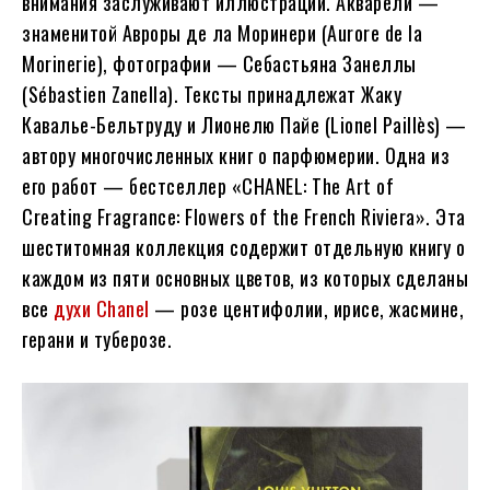
внимания заслуживают иллюстрации. Акварели —
знаменитой Авроры де ла Моринери (Aurore de la
Morinerie), фотографии — Себастьяна Занеллы
(Sébastien Zanella). Тексты принадлежат Жаку
Кавалье-Бельтруду и Лионелю Пайе (Lionel Paillès) —
автору многочисленных книг о парфюмерии. Одна из
его работ — бестселлер «CHANEL: The Art of
Creating Fragrance: Flowers of the French Riviera». Эта
шеститомная коллекция содержит отдельную книгу о
каждом из пяти основных цветов, из которых сделаны
все
духи Chanel
— розе центифолии, ирисе, жасмине,
герани и туберозе.