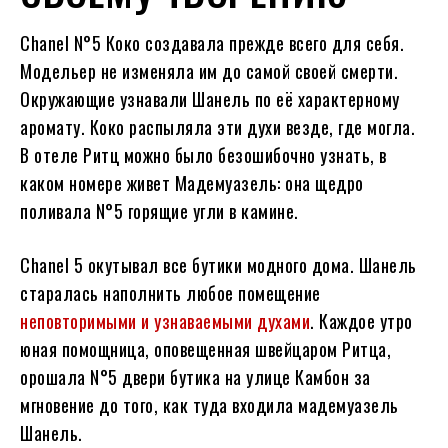
Сhanel N°5 Коко создавала прежде всего для себя.
Модельер не изменяла им до самой своей смерти.
Окружающие узнавали Шанель по её характерному
аромату. Коко распыляла эти духи везде, где могла.
В отеле Ритц можно было безошибочно узнать, в
каком номере живет Мадемуазель: она щедро
поливала N°5 горящие угли в камине.
Chanel 5 окутывал все бутики модного дома. Шанель
старалась наполнить любое помещение
неповторимыми и узнаваемыми духами
. Каждое утро
юная помощница, оповещенная швейцаром Ритца,
орошала N°5 двери бутика на улице Камбон за
мгновение до того, как туда входила мадемуазель
Шанель.