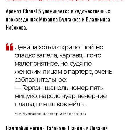
Аромат Chanel 5 упоминается в художественных
произведениях Михаила Булгакова и Владимира
Набокова.
Девица хоть и с хрипотцой, но
сладко запела, картавя, что-то
малопонятное, но, судя по
женским лицам в партере, очень
соблазнительное:
— Герлэн, шанель номер пять,
мицуко, нарсис нуар, вечерние
платья, платья коктейль…
М.А.Булгаков «Мастер и Маргарита»
Надгробие могилы Габриэль Шанель в Лозанне