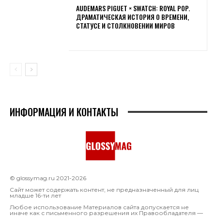
AUDEMARS PIGUET × SWATCH: ROYAL POP.
ДРАМАТИЧЕСКАЯ ИСТОРИЯ О ВРЕМЕНИ,
СТАТУСЕ И СТОЛКНОВЕНИИ МИРОВ
ИНФОРМАЦИЯ И КОНТАКТЫ
© glossymag.ru 2021-2026
Сайт может содержать контент, не предназначенный для лиц
младше 16-ти лет
Любое использование Материалов сайта допускается не
иначе как с письменного разрешения их Правообладателя —