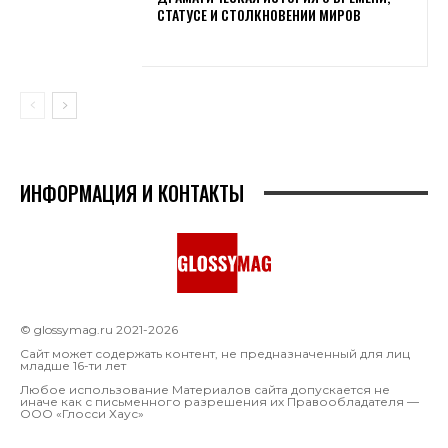
СТАТУСЕ И СТОЛКНОВЕНИИ МИРОВ
ИНФОРМАЦИЯ И КОНТАКТЫ
© glossymag.ru 2021-2026
Сайт может содержать контент, не предназначенный для лиц
младше 16-ти лет
Любое использование Материалов сайта допускается не
иначе как с письменного разрешения их Правообладателя —
OOO «Глосси Хаус»