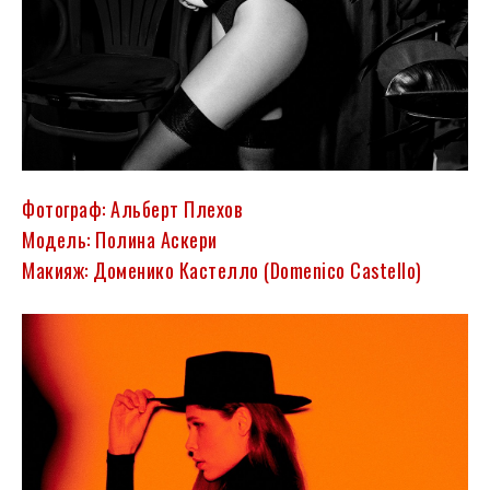
Фотограф: Альберт Плехов
Модель: Полина Аскери
Макияж: Доменико Кастелло (Domenico Castello)