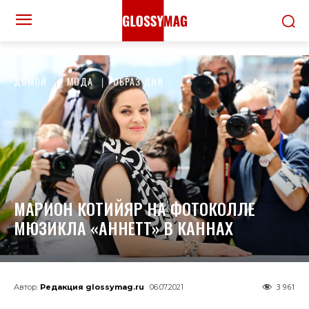
ДОМОЙ
МОДА
ОБРАЗ ДНЯ
МАРИОН КОТИЙЯР НА ФОТОКОЛЛЕ
МЮЗИКЛА «АННЕТТ» В КАННАХ
3 961
Автор:
Редакция glossymag.ru
06.07.2021