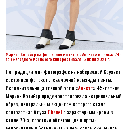
Марион Котийяр на фотоколле мюзикла «Аннетт» в рамках 74-
го ежегодного Каннского кинофестиваля, 6 июля 2021 г.
По традиции для фотографов на набережной Круазетт
состоялся фотоколл съемочной команды ленты.
Исполнительница главной роли «
Аннетт
» 45-летняя
Марион Котийяр продемонстрировала нетривиальный
образ, центральным акцентом которого стала
контрастная блуза
Chanel
с характерным кроем в
стиле 70-х, короткие облегающие шорты-
велосипедки и ботильоны на невысоком скошенном