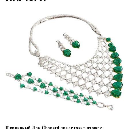
Ювелирный Дом Chopard представит парюру