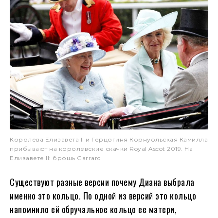
Королева Елизавета II и Герцогиня Корнуольская Камилла
прибывают на королевские скачки Royal Ascot 2019. На
Елизавете II: брошь Garrard
Существуют разные версии почему Диана выбрала
именно это кольцо. По одной из версий это кольцо
напомнило ей обручальное кольцо ее матери,