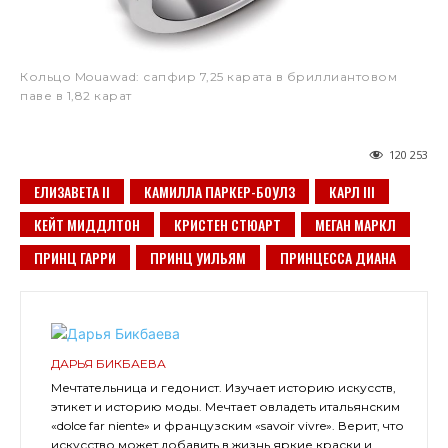
Кольцо Mouawad: сапфир 7,25 карата в бриллиантовом
паве в 1,82 карат
120 253
ЕЛИЗАВЕТА II
КАМИЛЛА ПАРКЕР-БОУЛЗ
КАРЛ III
КЕЙТ МИДДЛТОН
КРИСТЕН СТЮАРТ
МЕГАН МАРКЛ
ПРИНЦ ГАРРИ
ПРИНЦ УИЛЬЯМ
ПРИНЦЕССА ДИАНА
ДАРЬЯ БИКБАЕВА
Мечтательница и гедонист. Изучает историю искусств,
этикет и историю моды. Мечтает овладеть итальянским
«dolce far niente» и французским «savoir vivre». Верит, что
искусство может добавить в жизнь яркие краски и