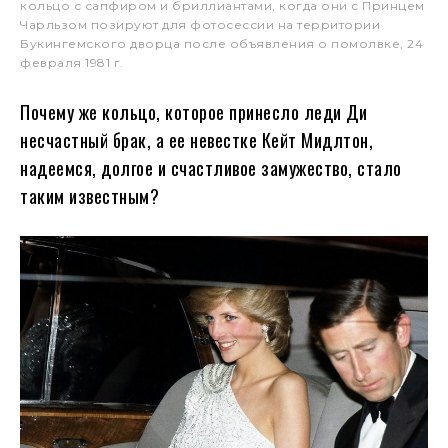
кольцо с сапфиром и бриллиантами, когда они с Принцем
Чарльзом позируют для фотосессии на территории
Букингемского дворца после объявления о помолвке, 24
февраля 1981 г.
Почему же кольцо, которое принесло леди Ди
несчастный брак, а ее невестке Кейт Мидлтон,
надеемся, долгое и счастливое замужество, стало
таким известным?