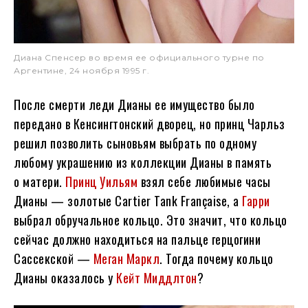
Диана Спенсер во время ее официального турне по
Аргентине, 24 ноября 1995 г.
После смерти леди Дианы ее имущество было
передано в Кенсингтонский дворец, но принц Чарльз
решил позволить сыновьям выбрать по одному
любому украшению из коллекции Дианы в память
о матери.
Принц Уильям
взял себе любимые часы
Дианы — золотые Cartier Tank Française, а
Гарри
выбрал обручальное кольцо. Это значит, что кольцо
сейчас должно находиться на пальце герцогини
Сассекской —
Меган Маркл
. Тогда почему кольцо
Дианы оказалось у
Кейт Миддлтон
?