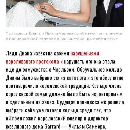
Принцесса Диана и Принц Чарльз прибывают на гала-ужин
в Национальной галерее в Вашингтоне, 11 ноября 1985 г.
Леди Диана известна своими
нарушениями
королевского протокола
и нарушать его она стала
еще до замужества с Чарльзом. Обручальное кольцо
Дианы было выбрано ею из каталога и это абсолютно
противоречило королевской традиции. Кольцо члена
королевской семьи должно было быть неповторимым
и сделанным на заказ. Будущая принцесса же решила
выбрать себе уже готовое кольцо среди тех, что
ей предложил королевский ювелир и директор
ювелирного дома Garrard — Уильям Саммерс.