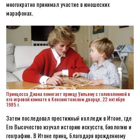
многократно принимал участие в юношеских
марафонах.
Принцесса Диана помогает принцу Уильяму с головоломкой в ​​
его игровой комнате в Кенсингтонском дворце, 22 октября
1985 г.
Затем последовал престижный колледж в Итоне, где
Его Высочество изучал историю искусств, биологию и
географию. В Итоне принц, благодаря врожденному