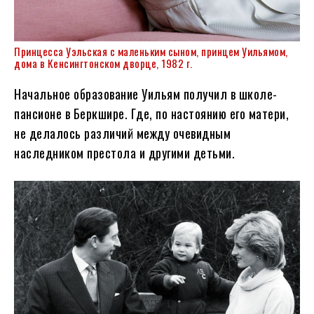
Принцесса Уэльская с маленьким сыном, принцем Уильямом,
дома в Кенсингтонском дворце, 1982 г.
Начальное образование Уильям получил в школе-
пансионе в Беркшире. Где, по настоянию его матери,
не делалось различий между очевидным
наследником престола и другими детьми.