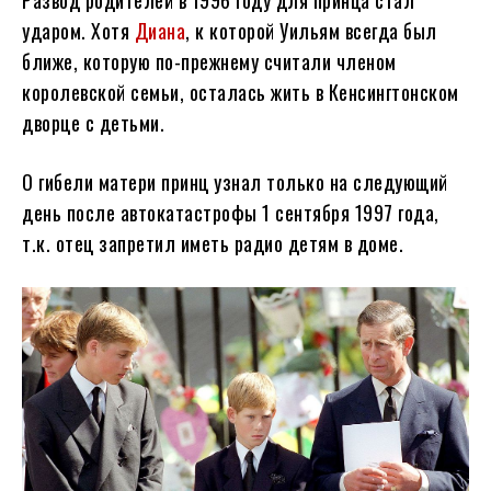
Развод родителей в 1996 году для принца стал
ударом. Хотя
Диана
, к которой Уильям всегда был
ближе, которую по-прежнему считали членом
королевской семьи, осталась жить в Кенсингтонском
дворце с детьми.
О гибели матери принц узнал только на следующий
день после автокатастрофы 1 сентября 1997 года,
т.к. отец запретил иметь радио детям в доме.