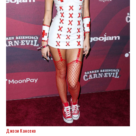
Джози Кансеко