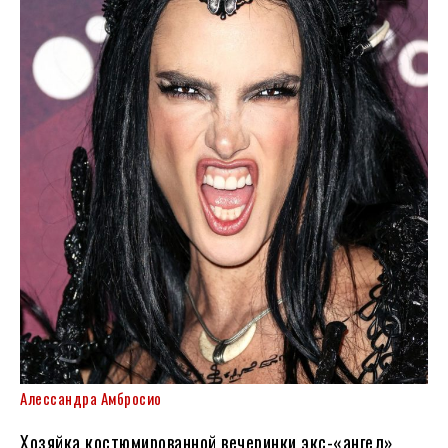
Алессандра Амбросио
Хозяйка костюмированной вечеринки экс-«ангел»