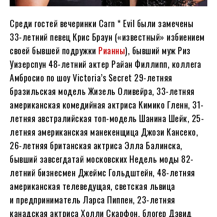
Среди гостей вечеринки Carn * Evil были замечены
33-летний певец Крис Браун («известный» избиением
своей бывшей подружки
Рианны
), бывший муж Риз
Уизерспун 48-летний актер Райан Филлипп, коллега
Амбросио по шоу Victoria’s Secret 29-летняя
бразильская модель Жизель Оливейра, 33-летняя
американская комедийная актриса Кимико Гленн, 31-
летняя австралийская топ-модель Шанина Шейк, 25-
летняя американская манекенщица Джози Кансеко,
26-летняя британская актриса Элла Балинска,
бывший завсегдатай московских Недель моды 82-
летний бизнесмен Джеймс Гольдштейн, 48-летняя
американская телеведущая, светская львица
и предприниматель Ларса Пиппен, 23-летняя
канадская актриса Холли Скарфон, блогер Дэвид