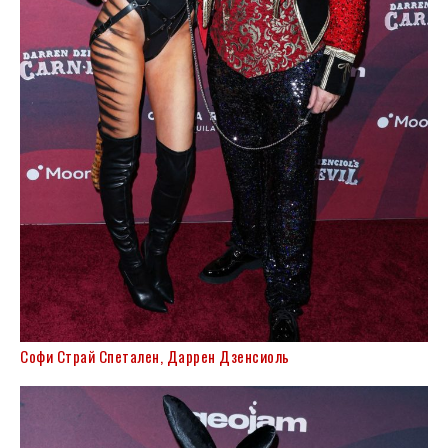
Софи Страй Спетален, Даррен Дзенсиоль