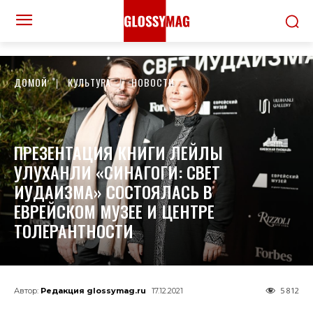
ДОМОЙ
КУЛЬТУРА
НОВОСТИ
ПРЕЗЕНТАЦИЯ КНИГИ ЛЕЙЛЫ
УЛУХАНЛИ «СИНАГОГИ: СВЕТ
ИУДАИЗМА» СОСТОЯЛАСЬ В
ЕВРЕЙСКОМ МУЗЕЕ И ЦЕНТРЕ
ТОЛЕРАНТНОСТИ
5 812
Автор:
Редакция glossymag.ru
17.12.2021