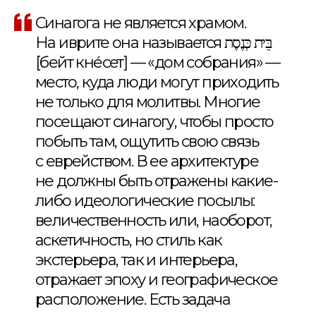
Синагога не является храмом.
На иврите она называется בֵּית כְּנֶסֶת
[бейт кне́сет] — «дом собрания» —
место, куда люди могут приходить
не только для молитвы. Многие
посещают синагогу, чтобы просто
побыть там, ощутить свою связь
с еврейством. В ее архитектуре
не должны быть отражены какие-
либо идеологические посылы:
величественность или, наоборот,
аскетичность, но стиль как
экстерьера, так и интерьера,
отражает эпоху и географическое
расположение. Есть задача