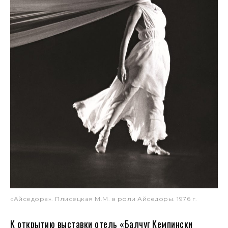
«Айседора». Плисецкая М.М. в роли Айседоры. 1976 г.
К открытию выставки отель «Балчуг Кемпински