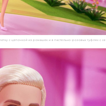
етку с цепочкой из ромашек и в пастельно-розовых туфлях с с