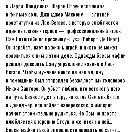
и Ларри Шандлинга. Шэрон Стоун исполнила
в фильме роль Джинджер Маккену — элитной
проститутки из Лас-Вегаса, в которую влюбляется
один из главных героев — профессиональный игрок
Сэм Ротштейн по прозвищу «Туз» (Роберт Де Ниро).
Он зарабатывает на жизнь игрой, и никто не может
сравниться с ним в этом деле. Однажды боссы мафии
решили доверить Сэму управление казино в Лас-
Вегасе. Чтобы мужчине никто не мешал, ему
в помощники был отправлен безжалостный головорез
Никки Санторо. Он убьет любого, кто встанет у него
на пути. Бизнес идет в гору, но когда Сэм влюбится
в Джинджер, все пойдет наперекосяк, а империя
начнет стремительно рушиться. Но Сэм не просто
влюбляется в героиню Стоун, а женится на ней…
Боссы мафии такой оплошности прощать не хотят…