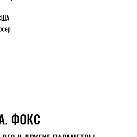
 США
юсер
А. ФОКС