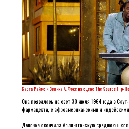
Баста Раймс и Вивика А. Фокс на сцене The Source Hip-Ho
Она появилась на свет 30 июля 1964 года в Сау
фармацевта, с афроамериканскими и индейскими
Девочка окончила Арлингтонскую среднюю школу