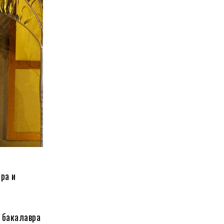
ра и
 бакалавра