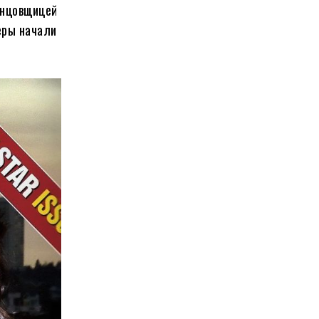
анцовщицей
еры начали