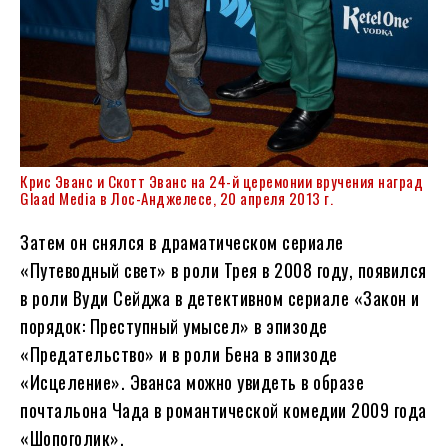
Крис Эванс и Скотт Эванс на 24-й церемонии вручения наград
Glaad Media в Лос-Анджелесе, 20 апреля 2013 г.
Затем он снялся в драматическом сериале
«Путеводный свет» в роли Трея в 2008 году, появился
в роли Вуди Сейджа в детективном сериале «Закон и
порядок: Преступный умысел» в эпизоде
«Предательство» и в роли Бена в эпизоде
«Исцеление». Эванса можно увидеть в образе
почтальона Чада в романтической комедии 2009 года
«Шопоголик».