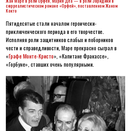
Жан Маре в роли Орфея, Мария Деа — в роли Эвридики в
сюрреалистическом романе «Орфей», поставленном Жаном
Кокто
Пятидесятые стали началом героически-
приключенческого периода в его творчестве.
Исполняя роли защитников слабых и поборников
чести и справедливости, Маре прекрасно сыграл в
«
Графе Монте-Кристо
», «Капитане Фракассе»,
«Горбуне», ставших очень популярными.