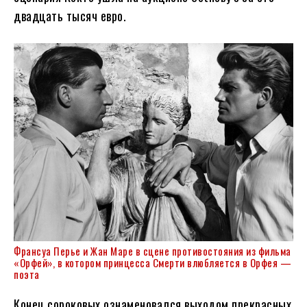
двадцать тысяч евро.
Франсуа Перье и Жан Маре в сцене противостояния из фильма
«Орфей», в котором принцесса Смерти влюбляется в Орфея —
поэта
Конец сороковых ознаменовался выходом прекрасных