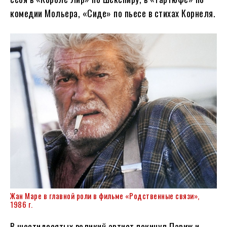
комедии Мольера, «Сиде» по пьесе в стихах Корнеля.
Жан Маре в главной роли в фильме «Родственные связи»,
1986 г.
В шестидесятых великий артист покинул Париж и