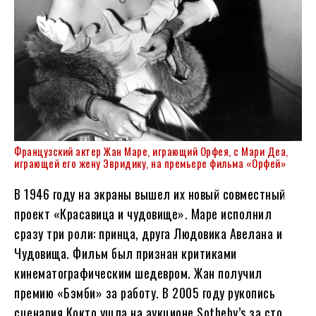
Французский актер Жан Маре, играющий Орфея, с Мари Деа,
играющей его жену Эвридику, на премьере фильма «Орфей»
В 1946 году на экраны вышел их новый совместный
проект «Красавица и чудовище». Маре исполнил
сразу три роли: принца, друга Людовика Авелана и
Чудовища. Фильм был признан критиками
кинематографическим шедевром. Жан получил
премию «Бэмби» за работу. В 2005 году рукопись
сценария Кокто ушла на аукционе Sotheby’s за сто