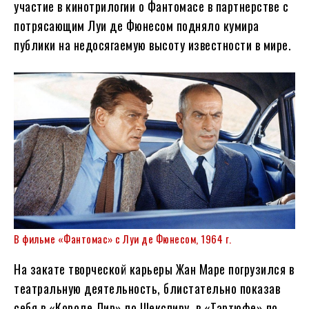
участие в кинотрилогии о Фантомасе в партнерстве с
потрясающим Луи де Фюнесом подняло кумира
публики на недосягаемую высоту известности в мире.
В фильме «Фантомас» с Луи де Фюнесом, 1964 г.
На закате творческой карьеры Жан Маре погрузился в
театральную деятельность, блистательно показав
себя в «Короле Лир» по Шекспиру, в «Тартюфе» по