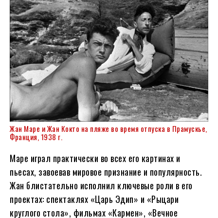
Жан Маре и Жан Кокто на пляже во время отпуска в Прамускье,
Франция, 1938 г.
Маре играл практически во всех его картинах и
пьесах, завоевав мировое признание и популярность.
Жан блистательно исполнил ключевые роли в его
проектах: спектаклях «Царь Эдип» и «Рыцари
круглого стола», фильмах «Кармен», «Вечное