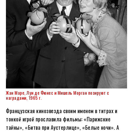
Жан Маре, Луи де Фюнес и Мишель Морган позируют с
наградами, 1965 г.
Французская кинозвезда своим именем в титрах и
тонкой игрой прославила фильмы: «Парижские
тайны», «Битва при Аустерлице», «Белые ночи». А