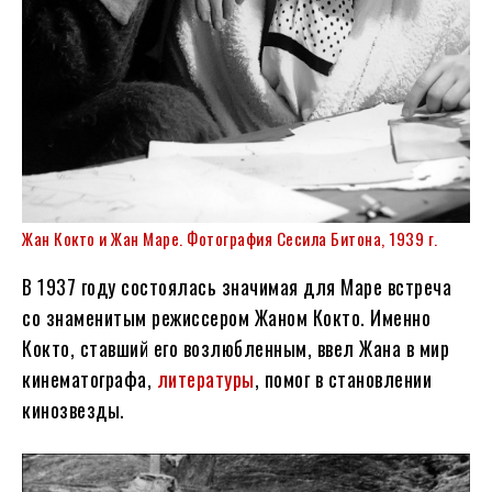
Жан Кокто и Жан Маре. Фотография Сесила Битона, 1939 г.
В 1937 году состоялась значимая для Маре встреча
со знаменитым режиссером Жаном Кокто. Именно
Кокто, ставший его возлюбленным, ввел Жана в мир
кинематографа,
литературы
, помог в становлении
кинозвезды.