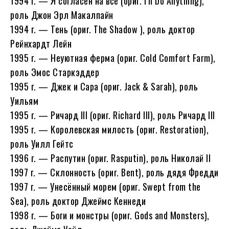
1994 г. — Я согласен на всё (ориг. I’ll Do Anything),
роль Джон Эрл Макалпайн
1994 г. — Тень (ориг. The Shadow ), роль доктор
Рейнхардт Лейн
1995 г. — Неуютная ферма (ориг. Cold Comfort Farm),
роль Эмос Старкэддер
1995 г. — Джек и Сара (ориг. Jack & Sarah), роль
Уильям
1995 г. — Ричард III (ориг. Richard III), роль Ричард III
1995 г. — Королевская милость (ориг. Restoration),
роль Уилл Гейтс
1996 г. — Распутин (ориг. Rasputin), роль Николай II
1997 г. — Склонность (ориг. Bent), роль дядя Фредди
1997 г. — Унесённый морем (ориг. Swept from the
Sea), роль доктор Джеймс Кеннеди
1998 г. — Боги и монстры (ориг. Gods and Monsters),