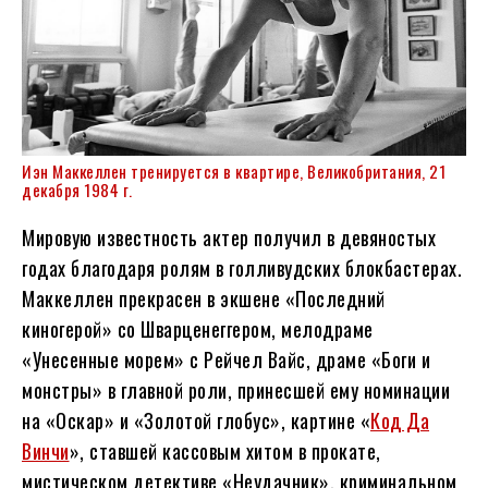
Иэн Маккеллен тренируется в квартире, Великобритания, 21
декабря 1984 г.
Мировую известность актер получил в девяностых
годах благодаря ролям в голливудских блокбастерах.
Маккеллен прекрасен в экшене «Последний
киногерой» со Шварценеггером, мелодраме
«Унесенные морем» с Рейчел Вайс, драме «Боги и
монстры» в главной роли, принесшей ему номинации
на «Оскар» и «Золотой глобус», картине «
Код Да
Винчи
», ставшей кассовым хитом в прокате,
мистическом детективе «Неудачник», криминальном