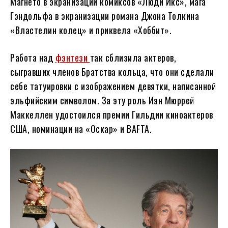
Магнето в экранизации комиксов «Люди Икс», мага
Гэндольфа в экранизации романа Джона Толкина
«Властелин колец» и приквела «Хоббит».
Работа над
фэнтези
так сблизила актеров,
сыгравших членов Братства кольца, что они сделали
себе татуировки с изображением девятки, написанной
эльфийским символом. За эту роль Иэн Мюррей
Маккеллен удостоился премии Гильдии киноактеров
США, номинации на «Оскар» и BAFTA.