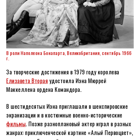
В роли Наполеона Бонапарта, Великобритания, сентябрь 1966
г.
За творческие достижения в 1979 году королева
Елизавета Вторая
удостоила Иэна Мюррей
Маккеллена ордена Командора.
В шестидесятых Иэна приглашали в шекспировские
экранизации и в костюмные военно-исторические
фильмы
. Позже разноплановый актер играл в разных
жанрах: приключенческой картине «Алый Первоцвет»,