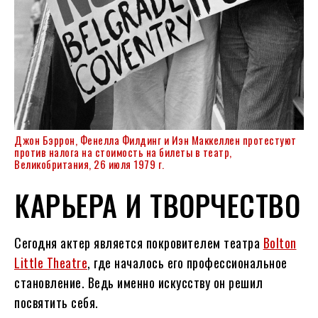
Джон Бэррон, Фенелла Филдинг и Иэн Маккеллен протестуют
против налога на стоимость на билеты в театр,
Великобритания, 26 июля 1979 г.
КАРЬЕРА И ТВОРЧЕСТВО
Сегодня актер является покровителем театра
Bolton
Little Theatre
, где началось его профессиональное
становление. Ведь именно искусству он решил
посвятить себя.