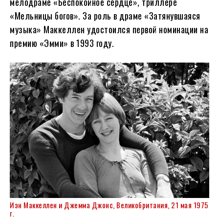
мелодраме «Беспокойное сердце», триллере
«Мельницы богов». За роль в драме «Затянувшаяся
музыка» Маккеллен удостоился первой номинации на
премию «Эмми» в 1993 году.
Иэн Маккеллен и Джемма Джонс, Великобритания, 21 мая 1975
г.