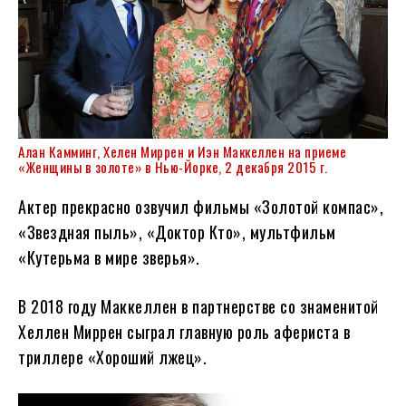
Алан Камминг, Хелен Миррен и Иэн Маккеллен на приеме
«Женщины в золоте» в Нью-Йорке, 2 декабря 2015 г.
Актер прекрасно озвучил фильмы «Золотой компас»,
«Звездная пыль», «Доктор Кто», мультфильм
«Кутерьма в мире зверья».
В 2018 году Маккеллен в партнерстве со знаменитой
Хеллен Миррен сыграл главную роль афериста в
триллере «Хороший лжец».