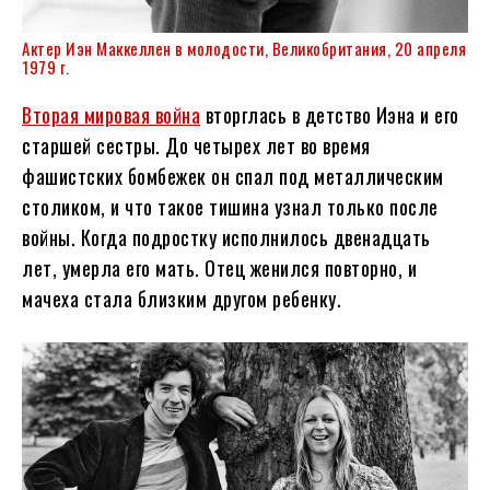
Актер Иэн Маккеллен в молодости, Великобритания, 20 апреля
1979 г.
Вторая мировая война
вторглась в детство Иэна и его
старшей сестры. До четырех лет во время
фашистских бомбежек он спал под металлическим
столиком, и что такое тишина узнал только после
войны. Когда подростку исполнилось двенадцать
лет, умерла его мать. Отец женился повторно, и
мачеха стала близким другом ребенку.