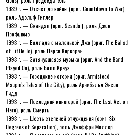
Gods), роль председатель
1989 г. — Отсчёт до войны (ориг. Countdown to War),
роль Адольф Гитлер
1989 г. — Скандал (ориг. Scandal), роль Джон
Профьюмо
1993 г. — Баллада о маленькой Джо (ориг. The Ballad
of Little Jo), роль Перси Коркоран
1993 г. — Затянувшаяся музыка (ориг. And the Band
Played On), роль Билл Крауз
1993 г. — Городские истории (ориг. Armistead
Maupin’s Tales of the City), роль Арчибальд Энсон
Гидд
1993 г. — Последний киногерой (ориг. The Last Action
Hero), роль Смерть
1993 г. — Шесть степеней отчуждения (ориг. Six
Degrees of Separation), роль Джеффри Миллер