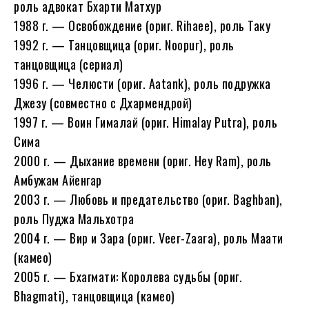
роль адвокат Бхарти Матхур
1988 г. — Освобождение (ориг. Rihaee), роль Таку
1992 г. — Танцовщица (ориг. Noopur), роль
танцовщица (сериал)
1996 г. — Челюсти (ориг. Aatank), роль подружка
Джезу (совместно с Дхармендрой)
1997 г. — Воин Гималай (ориг. Himalay Putra), роль
Сима
2000 г. — Дыхание времени (ориг. Hey Ram), роль
Амбужам Айенгар
2003 г. — Любовь и предательство (ориг. Baghban),
роль Пуджа Мальхотра
2004 г. — Вир и Зара (ориг. Veer-Zaara), роль Маати
(камео)
2005 г. — Бхагмати: Королева судьбы (ориг.
Bhagmati), танцовщица (камео)