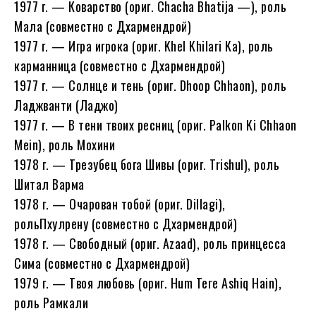
1977 г. — Коварство (ориг. Chacha Bhatija —), роль
Мала (совместно с Дхармендрой)
1977 г. — Игра игрока (ориг. Khel Khilari Ka), роль
карманница (совместно с Дхармендрой)
1977 г. — Солнце и тень (ориг. Dhoop Chhaon), роль
Ладжванти (Ладжо)
1977 г. — В тени твоих ресниц (ориг. Palkon Ki Chhaon
Mein), роль Мохини
1978 г. — Трезубец бога Шивы (ориг. Trishul), роль
Шитал Варма
1978 г. — Очарован тобой (ориг. Dillagi),
рольПхулрену (совместно с Дхармендрой)
1978 г. — Свободный (ориг. Azaad), роль принцесса
Сима (совместно с Дхармендрой)
1979 г. — Твоя любовь (ориг. Hum Tere Ashiq Hain),
роль Рамкали