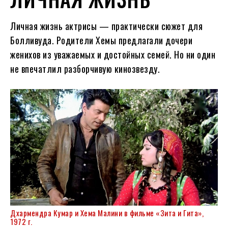
Личная жизнь актрисы — практически сюжет для
Болливуда. Родители Хемы предлагали дочери
женихов из уважаемых и достойных семей. Но ни один
не впечатлил разборчивую кинозвезду.
Дхармендра Кумар и Хема Малини в фильме «Зита и Гита»,
1972 г.