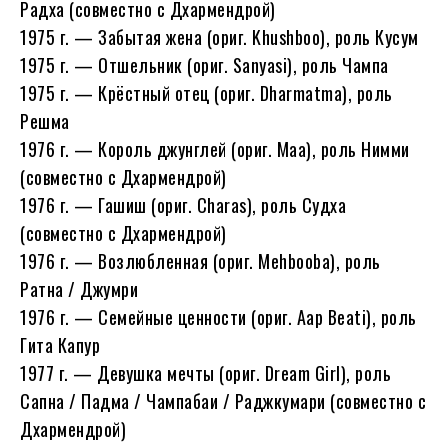
Радха (совместно с Дхармендрой)
1975 г. — Забытая жена (ориг. Khushboo), роль Кусум
1975 г. — Отшельник (ориг. Sanyasi), роль Чампа
1975 г. — Крёстный отец (ориг. Dharmatma), роль
Решма
1976 г. — Король джунглей (ориг. Maa), роль Нимми
(совместно с Дхармендрой)
1976 г. — Гашиш (ориг. Charas), роль Судха
(совместно с Дхармендрой)
1976 г. — Возлюбленная (ориг. Mehbooba), роль
Ратна / Джумри
1976 г. — Семейные ценности (ориг. Aap Beati), роль
Гита Капур
1977 г. — Девушка мечты (ориг. Dream Girl), роль
Сапна / Падма / Чампабаи / Раджкумари (совместно с
Дхармендрой)