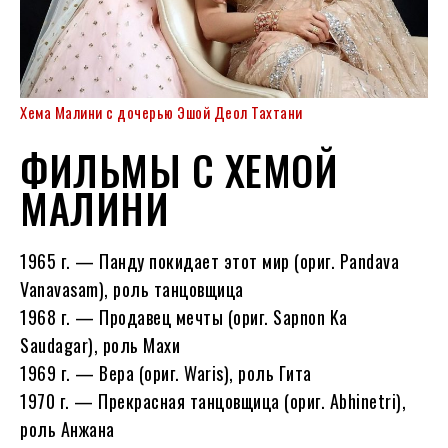
Хема Малини с дочерью Эшой Деол Тахтани
ФИЛЬМЫ С ХЕМОЙ
МАЛИНИ
1965 г. — Панду покидает этот мир (ориг. Pandava
Vanavasam), роль танцовщица
1968 г. — Продавец мечты (ориг. Sapnon Ka
Saudagar), роль Махи
1969 г. — Вера (ориг. Waris), роль Гита
1970 г. — Прекрасная танцовщица (ориг. Abhinetri),
роль Анжана