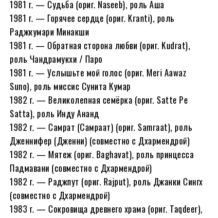
1981 г. — Судьба (ориг. Naseeb), роль Аша
1981 г. — Горячее сердце (ориг. Kranti), роль
Раджкумари Минакши
1981 г. — Обратная сторона любви (ориг. Kudrat),
роль Чандрамукхи / Паро
1981 г. — Услышьте мой голос (ориг. Meri Aawaz
Suno), роль миссис Сунита Кумар
1982 г. — Великолепная семёрка (ориг. Satte Pe
Satta), роль Инду Ананд
1982 г. — Самрат (Самраат) (ориг. Samraat), роль
Дженнифер (Дженни) (совместно с Дхармендрой)
1982 г. — Мятеж (ориг. Baghavat), роль принцесса
Падмавани (совместно с Дхармендрой)
1982 г. — Раджпут (ориг. Rajput), роль Джанки Сингх
(совместно с Дхармендрой)
1983 г. — Сокровища древнего храма (ориг. Taqdeer),