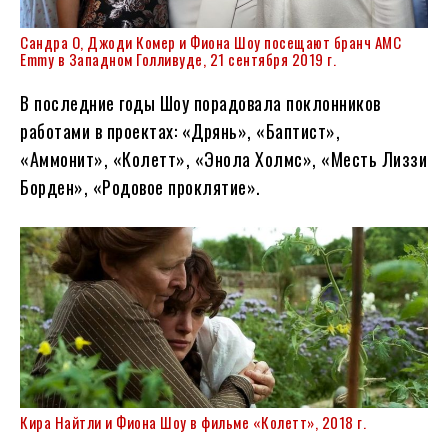
Сандра О
,
Джоди Комер
и Фиона Шоу посещают бранч AMC
Emmy в Западном Голливуде, 21 сентября 2019 г.
В последние годы Шоу порадовала поклонников
работами в проектах: «Дрянь», «Баптист»,
«Аммонит», «Колетт», «Энола Холмс», «Месть Лиззи
Борден», «Родовое проклятие».
Кира Найтли
и Фиона Шоу в фильме «Колетт», 2018 г.