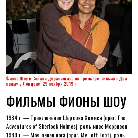
Фиона Шоу и Сонали Дераниягала на премьере фильма «Два
папы» в Лондоне, 29 ноября 2019 г.
ФИЛЬМЫ ФИОНЫ ШОУ
1984 г. — Приключения Шерлока Холмса (ориг. The
Adventures of Sherlock Holmes), роль мисс Моррисон
1989 г. — Моя левая нога (ориг. My Left Foot), роль