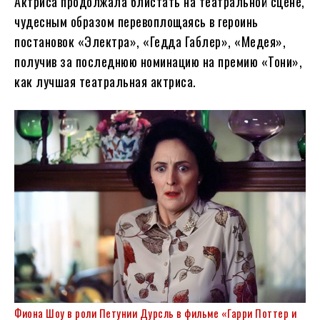
Актриса продолжала блистать на театральной сцене,
чудесным образом перевоплощаясь в героинь
постановок «Электра», «Гедда Габлер», «Медея»,
получив за последнюю номинацию на премию «Тони»,
как лучшая театральная актриса.
Фиона Шоу в роли Петунии Дурсль в фильме «Гарри Поттер и