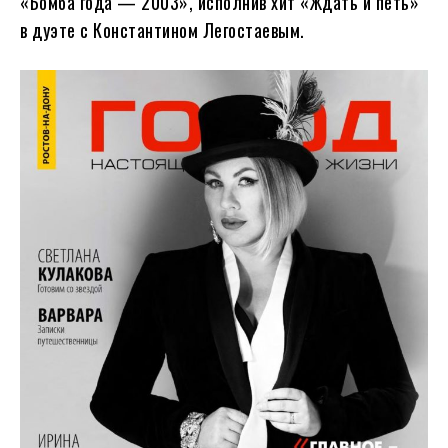
«Бомба года — 2003», исполнив хит «Ждать и петь»
в дуэте с Константином Легостаевым.