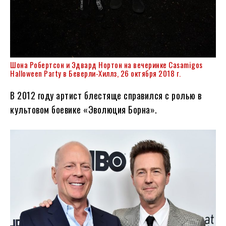
Шона Робертсон и Эдвард Нортон на вечеринке Casamigos
Halloween Party в Беверли-Хиллз, 26 октября 2018 г.
В 2012 году артист блестяще справился с ролью в
культовом боевике «Эволюция Борна».