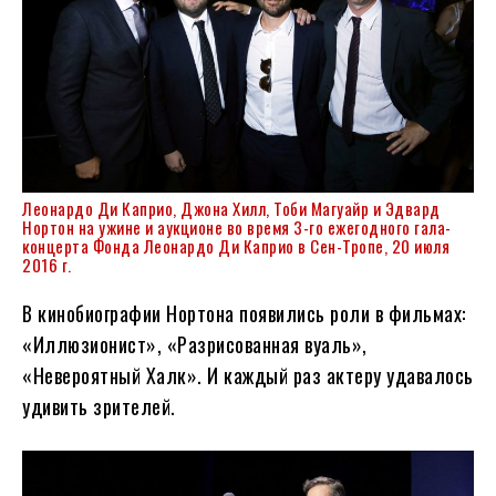
Леонардо Ди Каприо, Джона Хилл, Тоби Магуайр и Эдвард
Нортон на ужине и аукционе во время 3-го ежегодного гала-
концерта Фонда Леонардо Ди Каприо в Сен-Тропе, 20 июля
2016 г.
В кинобиографии Нортона появились роли в фильмах:
«Иллюзионист», «Разрисованная вуаль»,
«Невероятный Халк». И каждый раз актеру удавалось
удивить зрителей.