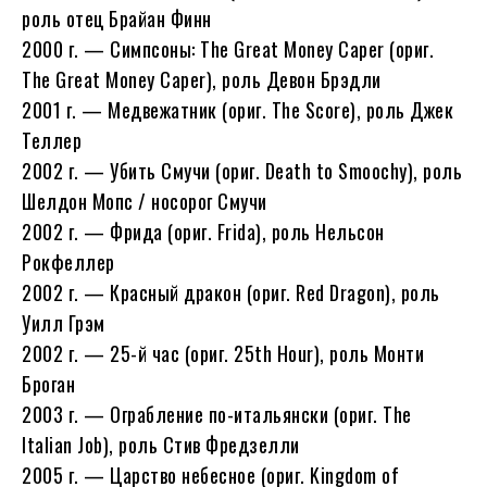
роль отец Брайан Финн
2000 г. — Симпсоны: The Great Money Caper (ориг.
The Great Money Caper), роль Девон Брэдли
2001 г. — Медвежатник (ориг. The Score), роль Джек
Теллер
2002 г. — Убить Смучи (ориг. Death to Smoochy), роль
Шелдон Мопс / носорог Смучи
2002 г. — Фрида (ориг. Frida), роль Нельсон
Рокфеллер
2002 г. — Красный дракон (ориг. Red Dragon), роль
Уилл Грэм
2002 г. — 25-й час (ориг. 25th Hour), роль Монти
Броган
2003 г. — Ограбление по-итальянски (ориг. The
Italian Job), роль Стив Фредзелли
2005 г. — Царство небесное (ориг. Kingdom of