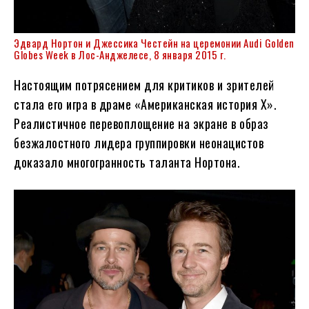
Эдвард Нортон и Джессика Честейн на церемонии Audi Golden
Globes Week в Лос-Анджелесе, 8 января 2015 г.
Настоящим потрясением для критиков и зрителей
стала его игра в драме «Американская история X».
Реалистичное перевоплощение на экране в образ
безжалостного лидера группировки неонацистов
доказало многогранность таланта Нортона.