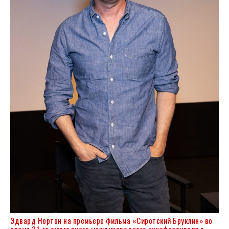
Эдвард Нортон на премьере фильма «Сиротский Бруклин» во