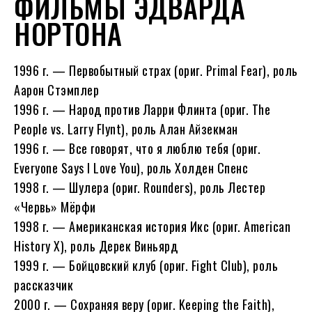
ФИЛЬМЫ ЭДВАРДА
НОРТОНА
1996 г. — Первобытный страх (ориг. Primal Fear), роль
Аарон Стэмплер
1996 г. — Народ против Ларри Флинта (ориг. The
People vs. Larry Flynt), роль Алан Айзекман
1996 г. — Все говорят, что я люблю тебя (ориг.
Everyone Says I Love You), роль Холден Спенс
1998 г. — Шулера (ориг. Rounders), роль Лестер
«Червь» Мёрфи
1998 г. — Американская история Икс (ориг. American
History X), роль Дерек Виньярд
1999 г. — Бойцовский клуб (ориг. Fight Club), роль
рассказчик
2000 г. — Сохраняя веру (ориг. Keeping the Faith),