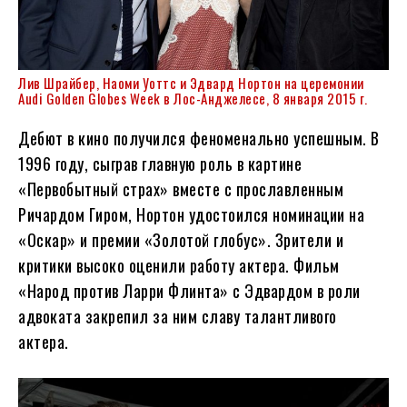
Лив Шрайбер, Наоми Уоттс и Эдвард Нортон на церемонии
Audi Golden Globes Week в Лос-Анджелесе, 8 января 2015 г.
Дебют в кино получился феноменально успешным. В
1996 году, сыграв главную роль в картине
«Первобытный страх» вместе с прославленным
Ричардом Гиром, Нортон удостоился номинации на
«Оскар» и премии «Золотой глобус». Зрители и
критики высоко оценили работу актера. Фильм
«Народ против Ларри Флинта» с Эдвардом в роли
адвоката закрепил за ним славу талантливого
актера.