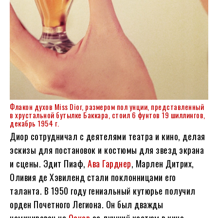
Флакон духов Miss Dior, размером пол унции, представленный
в хрустальной бутылке Баккара, стоил 6 фунтов 19 шиллингов,
декабрь 1954 г.
Диор сотрудничал с деятелями театра и кино, делая
эскизы для постановок и костюмы для звезд экрана
и сцены. Эдит Пиаф,
Ава Гарднер
, Марлен Дитрих,
Оливия де Хэвиленд стали поклонницами его
таланта. В 1950 году гениальный кутюрье получил
орден Почетного Легиона. Он был дважды