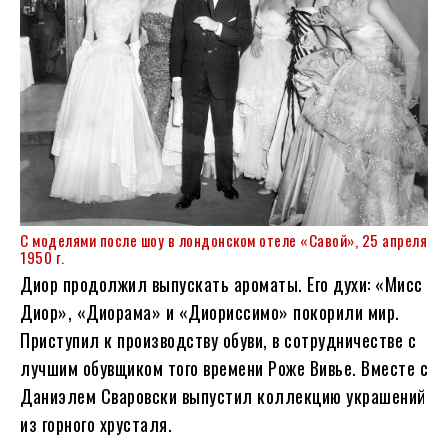
С моделями после шоу в лондонском отеле «Савой», 25 апреля
1950 г.
Диор продолжил выпускать ароматы. Его духи: «Мисс
Диор», «Диорама» и «Диориссимо» покорили мир.
Приступил к производству обуви, в сотрудничестве с
лучшим обувщиком того времени Роже Вивье. Вместе с
Даниэлем Сваровски выпустил коллекцию украшений
из горного хрусталя.