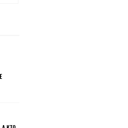
Е
 А КТО